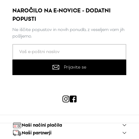
NAROČILO NA E-NOVICE - DODATNI
POPUSTI
Ne iščite popustov in novih ponudb, z veseljem vam jih
pošljemo.
Prijavite se
Naši načini plačila
Naši partnerji