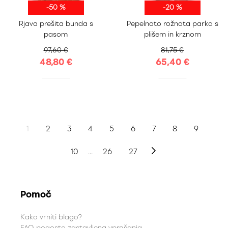
-50 %
-20 %
S
M
L
XL
Rjava prešita bunda s
Pepelnato rožnata parka s
S
M
L
XL
XXL
pasom
plišem in krznom
97,60 €
81,75 €
48,80 €
65,40 €
1
2
3
4
5
6
7
8
9
10
...
26
27
Pomoč
Kako vrniti blago?
FAQ-pogosto zastavljena vprašanja