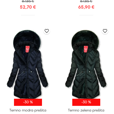
87,85 €
87,85 €
52,70 €
65,90 €
-30 %
-30 %
Temno modra prešita
Temno zelena prešita
S
M
L
XL
S
M
L
XL