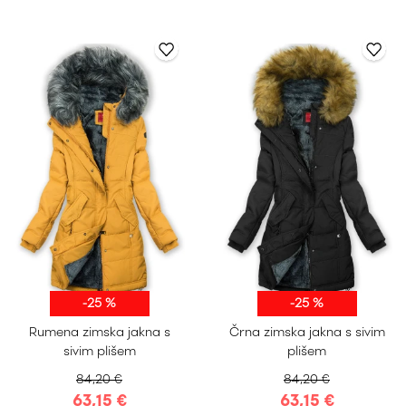
-25 %
-25 %
S
M
L
XL
S
M
L
XL
Rumena zimska jakna s
Črna zimska jakna s sivim
XXL
XXL
sivim plišem
plišem
84,20 €
84,20 €
63,15 €
63,15 €