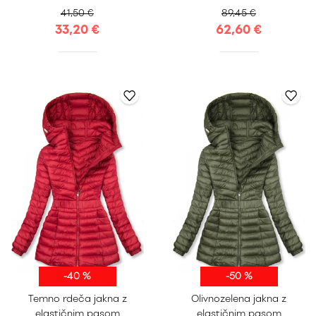
41,50 €
89,45 €
33,20 €
62,60 €
-40 %
-50 %
S
M
L
XL
S
M
L
XL
Temno rdeča jakna z
Olivnozelena jakna z
XXL
XXL
elastičnim pasom
elastičnim pasom