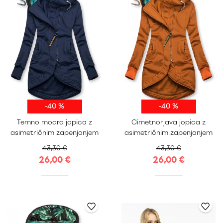
-40 %
-40 %
S
M
L
XL
S
M
L
XL
Temno modra jopica z
Cimetnorjava jopica z
XXL
XXL
asimetričnim zapenjanjem
asimetričnim zapenjanjem
43,30 €
43,30 €
26,00 €
26,00 €