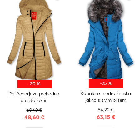
-25 %
-30 %
S
M
L
XL
S
M
L
XL
Kobaltno modra zimska
Peščenorjava prehodna
XXL
XXL
jakna s sivim plišem
prešita jakna
84,20 €
69,40 €
63,15 €
48,60 €