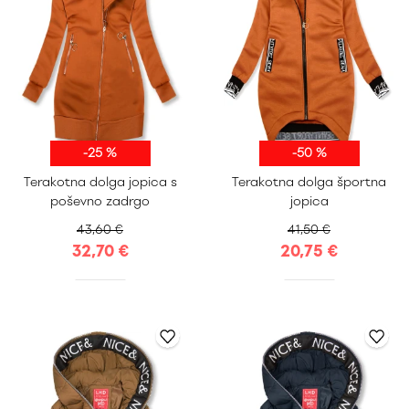
-25 %
-50 %
S
M
L
XL
Terakotna dolga jopica s
Terakotna dolga športna
XXL
S
M
L
XL
poševno zadrgo
jopica
43,60 €
41,50 €
32,70 €
20,75 €