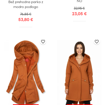
NO
Bež prehodna parka z
XXL
XXXL
Uni
modro podlogo
32,95 €
23,05 €
76,85 €
53,80 €