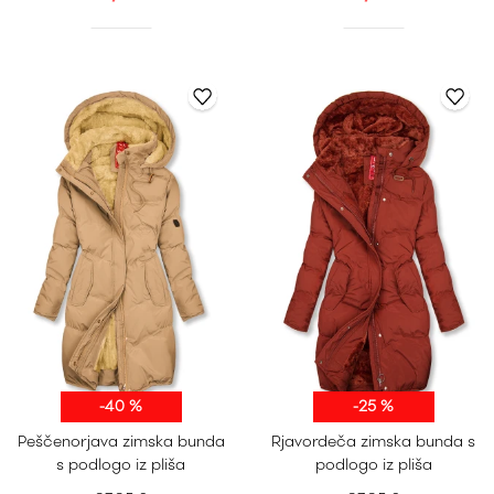
-40 %
-25 %
S
M
L
XL
S
M
L
XL
Peščenorjava zimska bunda
Rjavordeča zimska bunda s
XXL
XXL
s podlogo iz pliša
podlogo iz pliša