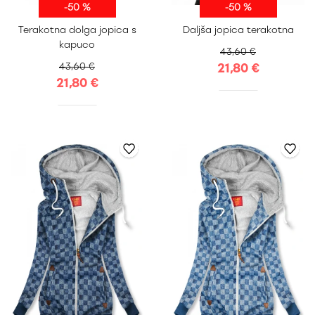
-50 %
-50 %
S
M
L
XL
S
M
L
XL
Terakotna dolga jopica s
Daljša jopica terakotna
XXL
XXL
kapuco
43,60 €
43,60 €
21,80 €
21,80 €