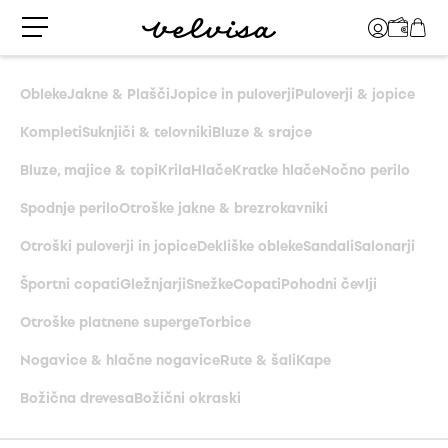
Obleke
Jakne & Plašči
Jopice in puloverji
Puloverji & jopice
Kompleti
Suknjiči & telovniki
Bluze & srajce
Bluze, majice & topi
Krila
Hlače
Kratke hlače
Nočno perilo
Spodnje perilo
Otroške jakne & brezrokavniki
Otroški puloverji in jopice
Dekliške obleke
Sandali
Salonarji
Športni copati
Gležnjarji
Snežke
Copati
Pohodni čevlji
Otroške platnene superge
Torbice
Nogavice & hlačne nogavice
Rute & šali
Kape
Božična drevesa
Božični okraski