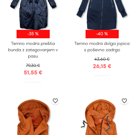
-35 %
-40 %
Temno modra prešita
Temno modra dolga jopica
S
M
L
XL
S
M
L
XL
bunda z zategovanjem v
s poševno zadrgo
XXL
XXL
pasu
43,60 €
79,30 €
26,15 €
51,55 €