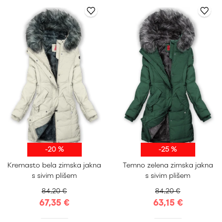
-20 %
-25 %
S
M
L
XL
S
M
L
XL
Kremasto bela zimska jakna
Temno zelena zimska jakna
XXL
XXL
s sivim plišem
s sivim plišem
84,20 €
84,20 €
67,35 €
63,15 €