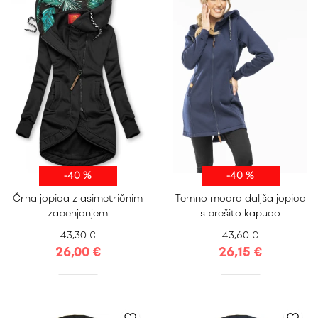
-40 %
-40 %
S
M
L
XL
S
M
L
XL
Črna jopica z asimetričnim
Temno modra daljša jopica
XXL
XXL
zapenjanjem
s prešito kapuco
43,30 €
43,60 €
26,00 €
26,15 €