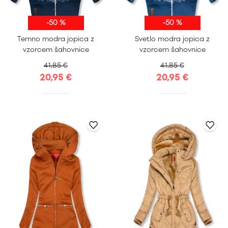
-50 %
-50 %
S
M
L
XL
S
M
L
XL
Temno modra jopica z
Svetlo modra jopica z
XXL
XXL
vzorcem šahovnice
vzorcem šahovnice
41,85 €
41,85 €
20,95 €
20,95 €