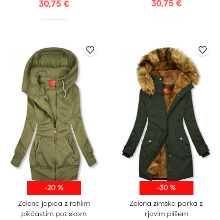
30,75 €
30,75 €
-20 %
-30 %
S
M
L
XL
S
M
L
XL
Zelena jopica z rahlim
Zelena zimska parka z
XXL
XXL
pikčastim potiskom
rjavim plišem