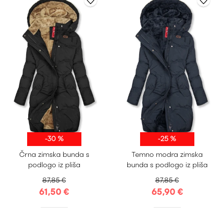
-30 %
-25 %
S
M
L
XL
S
M
L
XL
Črna zimska bunda s
Temno modra zimska
XXL
XXL
podlogo iz pliša
bunda s podlogo iz pliša
87,85 €
87,85 €
61,50 €
65,90 €