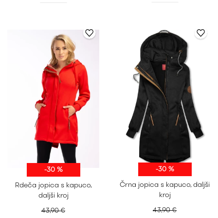
-30 %
-30 %
S
M
L
XL
S
M
L
XL
Črna jopica s kapuco, daljši
Rdeča jopica s kapuco,
XXL
XXL
kroj
daljši kroj
43,90 €
43,90 €