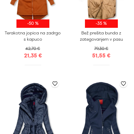
-50 %
-35 %
S
M
L
XL
S
M
L
XL
Terakotna jopica na zadrgo
Bež prešita bunda z
XXL
XXL
s kapuco
zategovanjem v pasu
42,70 €
79,30 €
21,35 €
51,55 €