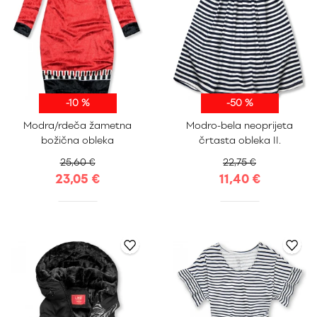
-10 %
-50 %
Modra/rdeča žametna
Modro-bela neoprijeta
Uni
Uni
božična obleka
črtasta obleka II.
25,60 €
22,75 €
23,05 €
11,40 €