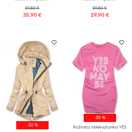
59,80 €
59,80 €
35,90 €
29,90 €
-30 %
-30 %
Rožnata obleka/tunika YES
S
M
L
XL