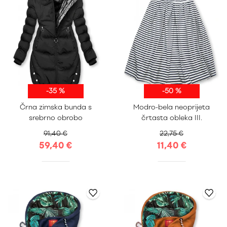
-35 %
-50 %
S
M
L
XL
Črna zimska bunda s
Modro-bela neoprijeta
XXL
Uni
srebrno obrobo
črtasta obleka III.
91,40 €
22,75 €
59,40 €
11,40 €