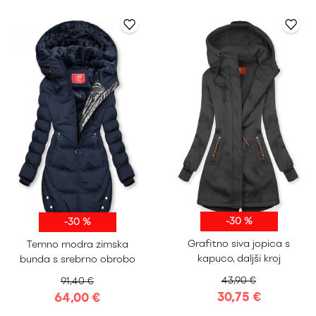
-30 %
-30 %
S
M
L
XL
S
M
L
XL
Grafitno siva jopica s
Temno modra zimska
XXL
XXL
kapuco, daljši kroj
bunda s srebrno obrobo
43,90 €
91,40 €
30,75 €
64,00 €