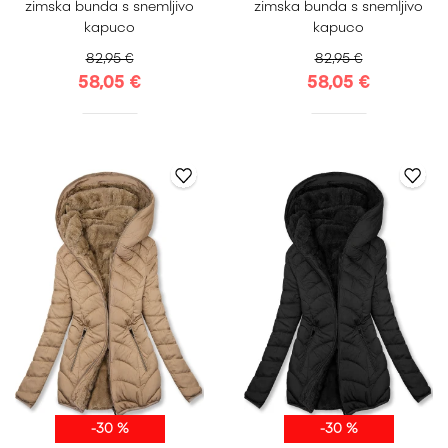
zimska bunda s snemljivo
zimska bunda s snemljivo
XXL
XXL
kapuco
kapuco
82,95 €
82,95 €
58,05 €
58,05 €
-30 %
-30 %
S
M
L
XL
S
M
L
XL