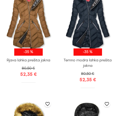
-35 %
-35 %
S
M
L
XL
S
M
L
XL
Rjava lahka prešita jakna
Temno modra lahka prešita
XXL
XXL
jakna
80,50 €
52,35 €
80,50 €
52,35 €