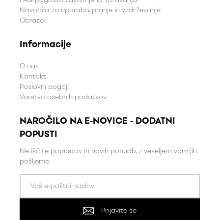
Navodila za uporabo, pranje in vzdrževanje
Obrazci
Informacije
O nas
Kontakt
Poslovni pogoji
Varstvo osebnih podatkov
NAROČILO NA E-NOVICE - DODATNI
POPUSTI
Ne iščite popustov in novih ponudb, z veseljem vam jih
pošljemo.
Prijavite se