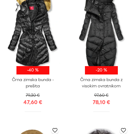
-40 %
-20 %
S
M
L
XL
S
M
L
XL
Črna zimska bunda -
Črna zimska bunda z
XXL
XXL
prešita
visokim ovratnikom
79,30 €
97,60 €
47,60 €
78,10 €