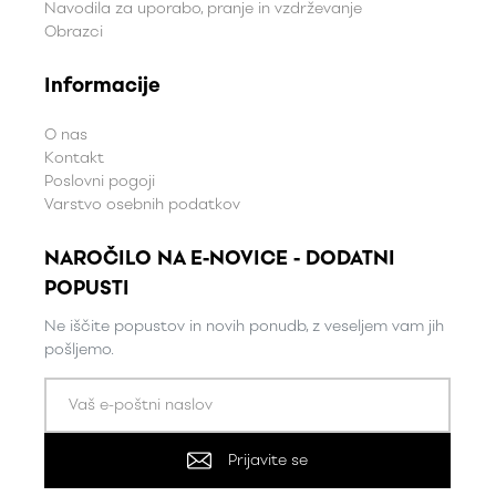
Navodila za uporabo, pranje in vzdrževanje
Obrazci
Informacije
O nas
Kontakt
Poslovni pogoji
Varstvo osebnih podatkov
NAROČILO NA E-NOVICE - DODATNI
POPUSTI
Ne iščite popustov in novih ponudb, z veseljem vam jih
pošljemo.
Prijavite se