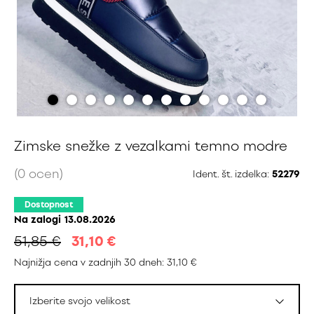
Zimske snežke z vezalkami temno modre
(0 ocen)
Ident. št. izdelka:
52279
Dostopnost
Na zalogi
13.08.2026
51,85 €
31,10
€
Najnižja cena v zadnjih 30 dneh: 31,10 €
Izberite svojo velikost