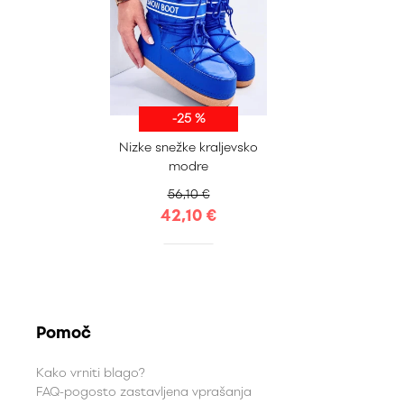
-25 %
35-36
37-38
Nizke snežke kraljevsko
39-40
41-42
modre
56,10 €
42,10 €
Pomoč
Kako vrniti blago?
FAQ-pogosto zastavljena vprašanja