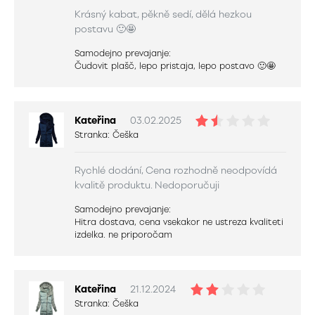
Krásný kabat, pěkně sedí, dělá hezkou
postavu 🙂🤩
Samodejno prevajanje:
Čudovit plašč, lepo pristaja, lepo postavo 🙂🤩
Kateřina
03.02.2025
Stranka:
Češka
Rychlé dodání, Cena rozhodně neodpovídá
kvalitě produktu. Nedoporučuji
Samodejno prevajanje:
Hitra dostava, cena vsekakor ne ustreza kvaliteti
izdelka. ne priporočam
Kateřina
21.12.2024
Stranka:
Češka