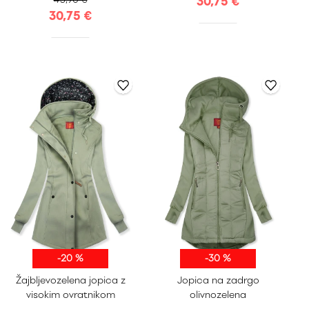
30,75 €
30,75 €
-20 %
-30 %
S
M
L
XL
S
M
L
XL
Žajbljevozelena jopica z
Jopica na zadrgo
XXL
XXL
visokim ovratnikom
olivnozelena