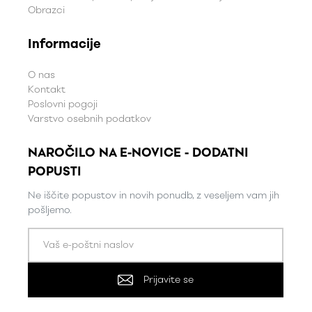
Obrazci
Informacije
O nas
Kontakt
Poslovni pogoji
Varstvo osebnih podatkov
NAROČILO NA E-NOVICE - DODATNI
POPUSTI
Ne iščite popustov in novih ponudb, z veseljem vam jih
pošljemo.
Prijavite se