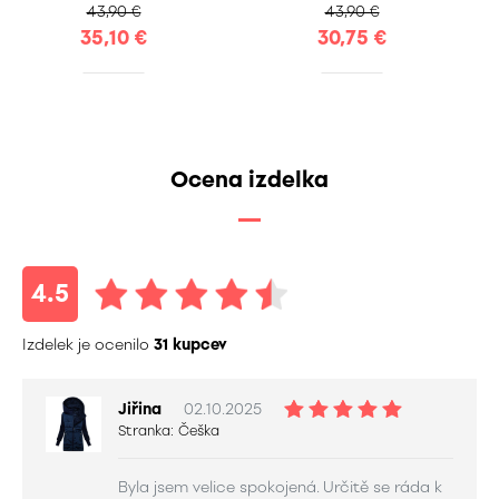
43,90 €
43,90 €
35,10 €
30,75 €
Ocena izdelka
4.5
Izdelek je ocenilo
31 kupcev
Jiřina
02.10.2025
Stranka:
Češka
Byla jsem velice spokojená. Určitě se ráda k