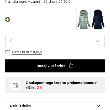
Najnižja cena v zadnjih 30 dneh: 26,35 €
S
Navodila za merjenje
Dodaj v košarico
Z nakupom tega izdelka prejmete bonus v
2 €
višini:
Opis izdelka