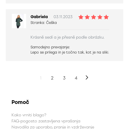
Gabriela
03.11.2023
Stranka:
Češka
Krásně sedí a je přesně podle obrázku.
Samodejno prevajanje:
Lepo se prilega in je točno tak, kot je na sliki.
1
2
3
4
Pomoč
Kako vrniti blago?
FAQ-pogosto zastavljena vprašanja
Navodila za uporabo, pranje in vzdrževanje