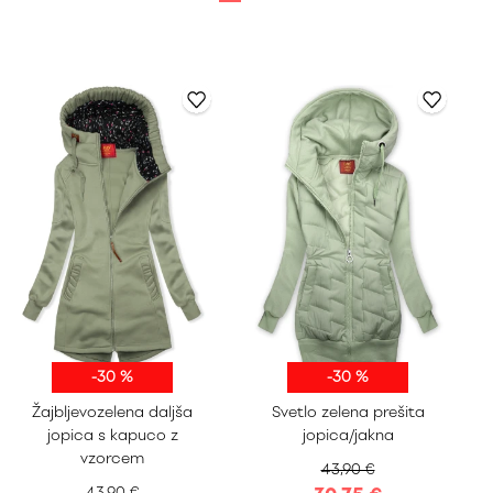
-30 %
-30 %
Žajbljevozelena daljša
Svetlo zelena prešita
S
M
L
XL
S
M
L
XL
jopica s kapuco z
jopica/jakna
XXL
XXL
vzorcem
43,90 €
43,90 €