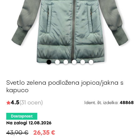
Svetlo zelena podložena jopica/jakna s
kapuco
4.5
(31 ocen)
Ident. št. izdelka:
48868
Dostopnost
Na zalogi
12.08.2026
43,90 €
26,35
€