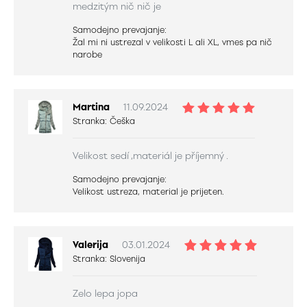
medzitým nič nič je
Samodejno prevajanje:
Žal mi ni ustrezal v velikosti L ali XL, vmes pa nič
narobe
Martina
11.09.2024
Stranka:
Češka
Velikost sedí ,materiál je příjemný .
Samodejno prevajanje:
Velikost ustreza, material je prijeten.
Valerija
03.01.2024
Stranka:
Slovenija
Zelo lepa jopa