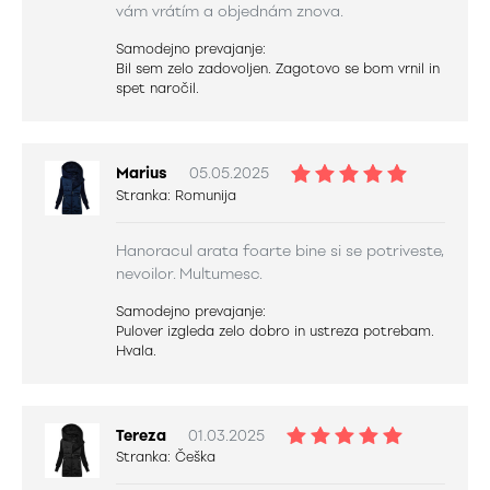
vám vrátím a objednám znova.
Samodejno prevajanje:
Bil sem zelo zadovoljen. Zagotovo se bom vrnil in
spet naročil.
Marius
05.05.2025
Stranka:
Romunija
Hanoracul arata foarte bine si se potriveste,
nevoilor. Multumesc.
Samodejno prevajanje:
Pulover izgleda zelo dobro in ustreza potrebam.
Hvala.
Tereza
01.03.2025
Stranka:
Češka