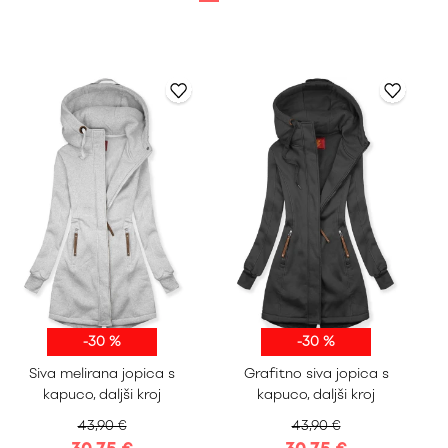
-30 %
-30 %
S
M
L
XL
S
M
L
XL
Siva melirana jopica s
Grafitno siva jopica s
XXL
XXL
kapuco, daljši kroj
kapuco, daljši kroj
43,90 €
43,90 €