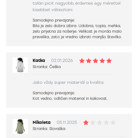
talán picit nagyobb, érdemes egy mérettel
kisebbet választani.
Samodejno prevajanje:
Bila je zelo dobra izbira. Udobna, topla, mehka,
zelo prijetna za nošenje. Velikost je morda malo
prevelika, zato je vredno izbrati manjšo številko.
Katka
02.01.2026
Stranka:
Češka
Jako vždy super materiál a kvalita.
Samodejno prevajanje:
Kot vedno, odličen material in kakovost.
Nikoleta
05.11.2025
Stranka:
Slovaška