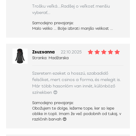
Trošku veľká....Radšej o veľkosť menšiu
vyberať...
Samodejno prevajanje:
Malo veliko ... Bolje izbrati manjšo velikost ...
Zsuzsanna
22.10.2025
Stranka:
Madžarska
Szeretem ezeket a hosszú, szabadidő
felsőket, mert csinos a forma, és melegit is.
Már több hasonlóm van innét, különböző
színekben 😍
Samodejno prevajanje:
Obožujem te dolge, ležerne tope, ker so lepe
oblike in topli. Imam že več podobnih od tukaj, v
različnih barvah 😍