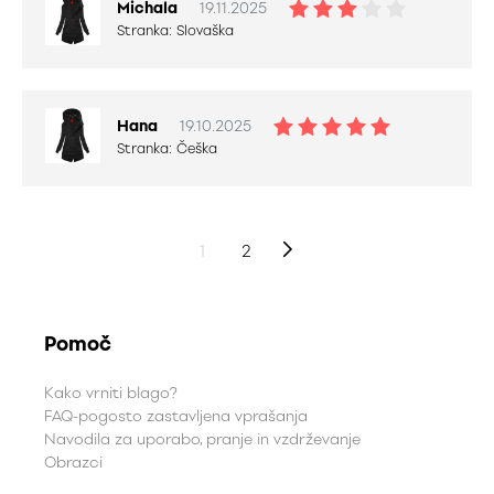
Michala
19.11.2025
Stranka:
Slovaška
Hana
19.10.2025
Stranka:
Češka
1
2
Pomoč
Kako vrniti blago?
FAQ-pogosto zastavljena vprašanja
Navodila za uporabo, pranje in vzdrževanje
Obrazci