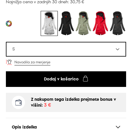
Najnižja cena v zadnjih 30 dneh: 30,75 €
S
Navodila za merjenje
Dodaj v košarico
Z nakupom tega izdelka prejmete bonus v
3 €
višini:
Opis izdelka