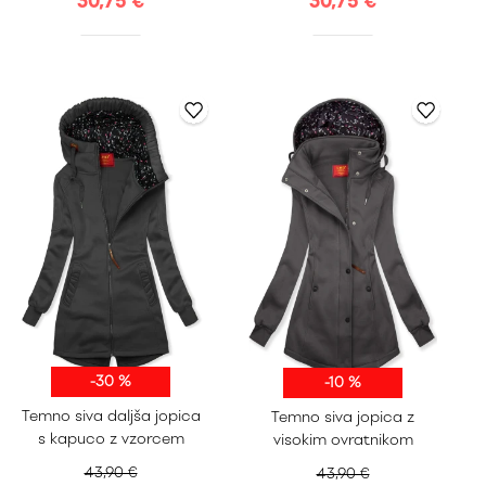
30,75 €
30,75 €
-30 %
-10 %
S
M
L
XL
S
M
L
XL
Temno siva daljša jopica
Temno siva jopica z
XXL
XXL
s kapuco z vzorcem
visokim ovratnikom
43,90 €
43,90 €