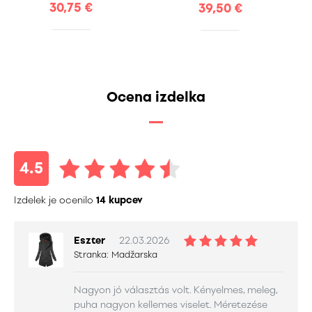
30,75 €
39,50 €
Ocena izdelka
4.5
Izdelek je ocenilo
14 kupcev
Eszter
22.03.2026
Stranka:
Madžarska
Nagyon jó választás volt. Kényelmes, meleg,
puha nagyon kellemes viselet. Méretezése