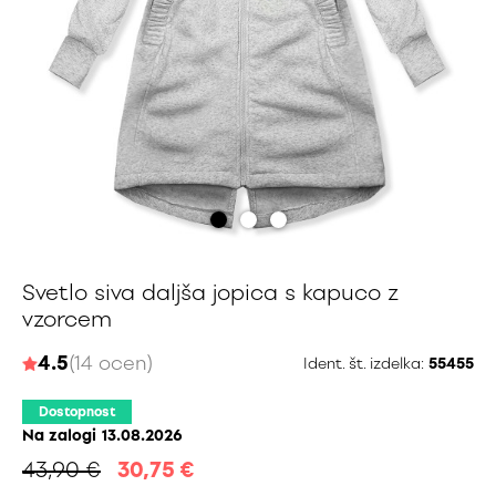
Svetlo siva daljša jopica s kapuco z
vzorcem
4.5
(14 ocen)
Ident. št. izdelka:
55455
Dostopnost
Na zalogi
13.08.2026
43,90 €
30,75
€