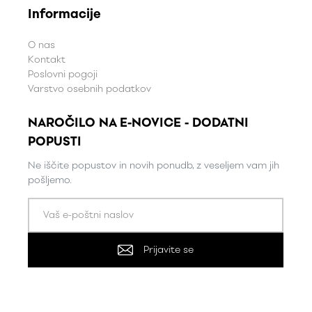
Informacije
O nas
Kontakt
Poslovni pogoji
Varstvo osebnih podatkov
NAROČILO NA E-NOVICE - DODATNI
POPUSTI
Ne iščite popustov in novih ponudb, z veseljem vam jih
pošljemo.
Prijavite se