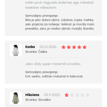
talán picit nagyobb, érdemes egy mérettel
kisebbet választani.
Samodejno prevajanje:
Bila je zelo dobra izbira. Udobna, topla, mehka,
zelo prijetna za nošenje. Velikost je morda malo
prevelika, zato je vredno izbrati manjšo številko.
Katka
02.01.2026
Stranka:
Češka
Jako vždy super materiál a kvalita.
Samodejno prevajanje:
Kot vedno, odličen material in kakovost.
Nikoleta
05.11.2025
Stranka:
Slovaška