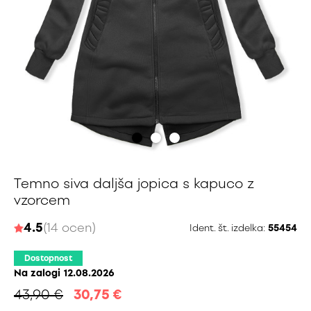
Temno siva daljša jopica s kapuco z
vzorcem
4.5
(14 ocen)
Ident. št. izdelka:
55454
Dostopnost
Na zalogi
12.08.2026
43,90 €
30,75
€