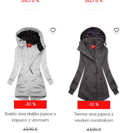
30,75 €
30,75 €
-30 %
-10 %
S
M
L
XL
S
M
L
XL
Svetlo siva daljša jopica s
Temno siva jopica z
XXL
XXL
kapuco z vzorcem
visokim ovratnikom
43,90 €
43,90 €