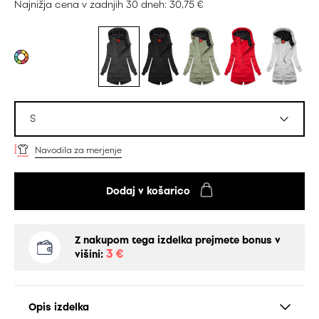
Najnižja cena v zadnjih 30 dneh: 30,75 €
S
Navodila za merjenje
Dodaj v košarico
Z nakupom tega izdelka prejmete bonus v
3 €
višini:
Opis izdelka