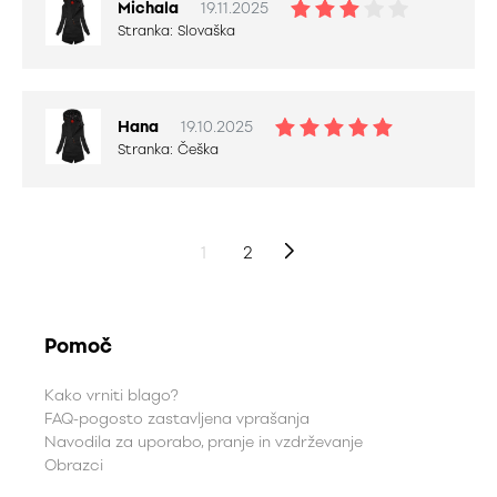
Michala
19.11.2025
Stranka:
Slovaška
Hana
19.10.2025
Stranka:
Češka
1
2
Pomoč
Kako vrniti blago?
FAQ-pogosto zastavljena vprašanja
Navodila za uporabo, pranje in vzdrževanje
Obrazci