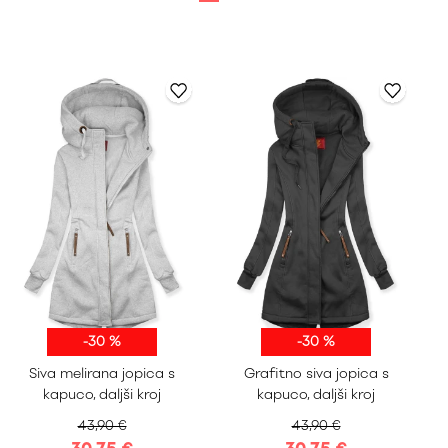
-30 %
-30 %
S
M
L
XL
S
M
L
XL
Siva melirana jopica s
Grafitno siva jopica s
XXL
XXL
kapuco, daljši kroj
kapuco, daljši kroj
43,90 €
43,90 €