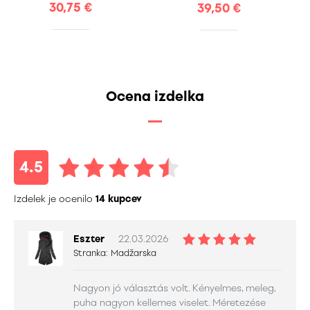
30,75 €
39,50 €
Ocena izdelka
4.5
Izdelek je ocenilo
14 kupcev
Eszter
22.03.2026
Stranka:
Madžarska
Nagyon jó választás volt. Kényelmes, meleg,
puha nagyon kellemes viselet. Méretezése